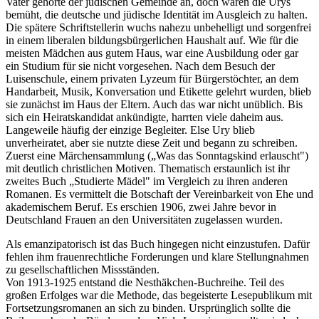
Vater gehörte der jüdischen Gemeinde an, doch waren die Urys
bemüht, die deutsche und jüdische Identität im Ausgleich zu halten.
Die spätere Schriftstellerin wuchs nahezu unbehelligt und sorgenfrei
in einem liberalen bildungsbürgerlichen Haushalt auf. Wie für die
meisten Mädchen aus gutem Haus, war eine Ausbildung oder gar
ein Studium für sie nicht vorgesehen. Nach dem Besuch der
Luisenschule, einem privaten Lyzeum für Bürgerstöchter, an dem
Handarbeit, Musik, Konversation und Etikette gelehrt wurden, blieb
sie zunächst im Haus der Eltern. Auch das war nicht unüblich. Bis
sich ein Heiratskandidat ankündigte, harrten viele daheim aus.
Langeweile häufig der einzige Begleiter. Else Ury blieb
unverheiratet, aber sie nutzte diese Zeit und begann zu schreiben.
Zuerst eine Märchensammlung („Was das Sonntagskind erlauscht")
mit deutlich christlichen Motiven. Thematisch erstaunlich ist ihr
zweites Buch „Studierte Mädel" im Vergleich zu ihren anderen
Romanen. Es vermittelt die Botschaft der Vereinbarkeit von Ehe und
akademischem Beruf. Es erschien 1906, zwei Jahre bevor in
Deutschland Frauen an den Universitäten zugelassen wurden.
Als emanzipatorisch ist das Buch hingegen nicht einzustufen. Dafür
fehlen ihm frauenrechtliche Forderungen und klare Stellungnahmen
zu gesellschaftlichen Missständen.
Von 1913-1925 entstand die Nesthäkchen-Buchreihe. Teil des
großen Erfolges war die Methode, das begeisterte Lesepublikum mit
Fortsetzungsromanen an sich zu binden. Ursprünglich sollte die