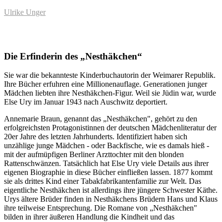
Ulrike Unger
Die Erfinderin des „Nesthäkchen“
Sie war die bekannteste Kinderbuchautorin der Weimarer Republik.
Ihre Bücher erfuhren eine Millionenauflage. Generationen junger
Mädchen liebten ihre Nesthäkchen-Figur. Weil sie Jüdin war, wurde
Else Ury im Januar 1943 nach Auschwitz deportiert.
Annemarie Braun, genannt das „Nesthäkchen", gehört zu den
erfolgreichsten Protagonistinnen der deutschen Mädchenliteratur der
20er Jahre des letzten Jahrhunderts. Identifiziert haben sich
unzählige junge Mädchen - oder Backfische, wie es damals hieß -
mit der aufmüpfigen Berliner Arzttochter mit den blonden
Rattenschwänzen. Tatsächlich hat Else Ury viele Details aus ihrer
eigenen Biographie in diese Bücher einfließen lassen. 1877 kommt
sie als drittes Kind einer Tabakfabrikantenfamilie zur Welt. Das
eigentliche Nesthäkchen ist allerdings ihre jüngere Schwester Käthe.
Urys ältere Brüder finden in Nesthäkchens Brüdern Hans und Klaus
ihre teilweise Entsprechung. Die Romane von „Nesthäkchen"
bilden in ihrer äußeren Handlung die Kindheit und das