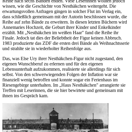
Reihe nach sechs Bänden enden. Viele Leserinnen wollten jedoch
wissen, wie die Geschichte von Nesthäkchen weitergeht. Die
erwartungsvollen Anfragen gingen in solcher Flut im Verlag ein,
dass schließlich gemeinsam mit der Autorin beschlossen wurde, die
Reihe auf zehn Bände zu erweitern. In diesen letzten Büchern wird
Annemaries Hochzeit, die Geburt ihrer Kinder und Enkelkinder
erzählt. Mit „Nesthäkchen im weißen Haar" fand die Reihe ihr
Finale. Jedoch tat dies der Beliebtheit der Figur keinen Abbruch.
1983 produzierte das ZDF die ersten drei Bände als Weihnachtsserie
und strahlte sie in wiederholter Reihenfolge aus.
Das, was Else Ury ihrer Nesthäkchen-Figur nicht zugestand, den
eigenen Wunschberuf zu erlernen und für den eigenen
Lebensunterhalt aufzukommen, realisierte sie allerdings für sich
selbst. Von den schwerwiegenden Folgen der Inflation war sie
finanziell wenig betroffen und konnte sogar ein Ferienhaus im
Riesengebirge unterhalten. Im „Haus Nesthäkchen" arrangierte sie
Treffen mit Leserinnen, die sie hier bewirtete und gemeinsam mit
ihnen ins Gespräch kam.