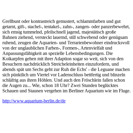
Grellbunt oder kontrastreich gemustert, schlammfarben und gut
getarnt, gift-, stachel-, tentakel-, zahn-, zangen- oder panzerbewehrt,
sich emsig tummelnd, pfeilschnell jagend, majestätisch große
Bahnen ziehend, versteckt lauernd, still schwebend oder genügsam
ruhend, zeugen die Aquarien- und Terrarienbewohner eindrucksvoll
von der unglaublichen Farben-, Formen-, Artenvielfalt und
Anpassungsfähigkeit an spezielle Lebensbedingungen. Die
Koikarpfen gehen mit ihrer Adaption sogar so weit, sich von den
Besuchern nachdrücklich Streicheleinheiten einzufordern, und
abends spät um Sechs geht zur Ruh die Echs' - die Leguane machen
sich pünktlich um Viertel vor Ladenschluss bettfertig und blinzeln
schläfrig aus ihren Höhlen. Und auch den Fröschlein fallen schon
die Augen zu... Wie, schon 18 Uhr? Zwei Stunden beglücktes
Schauen und Staunen vergehen im Berliner Aquarium wie im Fluge.
http://www.aquarium-berlin.de/de