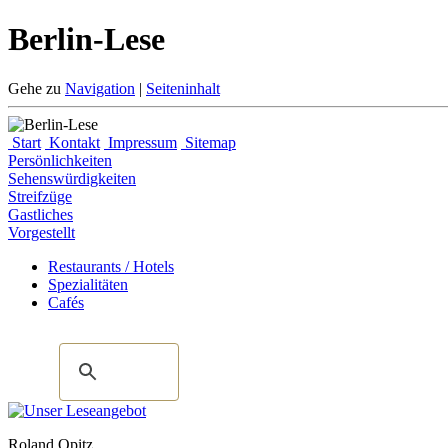
Berlin-Lese
Gehe zu
Navigation
|
Seiteninhalt
Start
Kontakt
Impressum
Sitemap
Persönlichkeiten
Sehenswürdigkeiten
Streifzüge
Gastliches
Vorgestellt
Restaurants / Hotels
Spezialitäten
Cafés
Roland Opitz