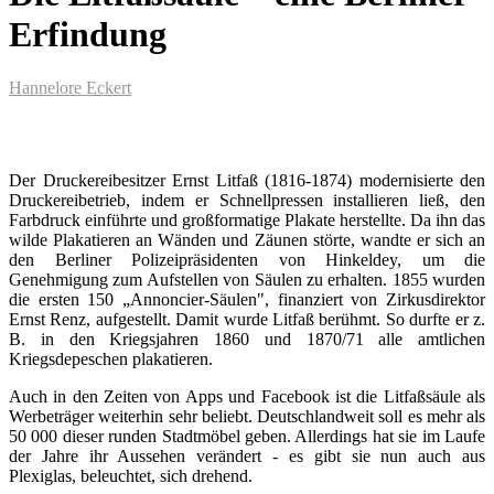
Erfindung
Hannelore Eckert
Der Druckereibesitzer Ernst Litfaß (1816-1874) modernisierte den
Druckereibetrieb, indem er Schnellpressen installieren ließ, den
Farbdruck einführte und großformatige Plakate herstellte. Da ihn das
wilde Plakatieren an Wänden und Zäunen störte, wandte er sich an
den Berliner Polizeipräsidenten von Hinkeldey, um die
Genehmigung zum Aufstellen von Säulen zu erhalten. 1855 wurden
die ersten 150 „Annoncier-Säulen", finanziert von Zirkusdirektor
Ernst Renz, aufgestellt. Damit wurde Litfaß berühmt. So durfte er z.
B. in den Kriegsjahren 1860 und 1870/71 alle amtlichen
Kriegsdepeschen plakatieren.
Auch in den Zeiten von Apps und Facebook ist die Litfaßsäule als
Werbeträger weiterhin sehr beliebt. Deutschlandweit soll es mehr als
50 000 dieser runden Stadtmöbel geben. Allerdings hat sie im Laufe
der Jahre ihr Aussehen verändert - es gibt sie nun auch aus
Plexiglas, beleuchtet, sich drehend.