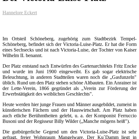
Hannelore Eckert
Im Ortsteil Schöneberg, zugehörig zum Stadtbezirk Tempel-
Schöneberg, befindet sich der Victoria-Luise-Platz. Er hat die Form
eines Sechsecks und ist nach Victoria-Luise, der Tochter von Kaiser
Wilhelm II. benannt.
Der Platz entstand nach Entwürfen des Gartenarchitekts Fritz Encke
und wurde im Juni 1900 eingeweiht. Es gab sogar elektrische
Beleuchtung, in anderen Stadtteilen waren noch die „Gasfunzeln"
üblich. Rund um den Platz stehen schöne Altbauten. Ein Anrainer ist
der Lette-Verein, 1866 gegründet als „Verein zur Förderung der
Erwerbstätigkeit des weiblichen Geschlechts".
Heute werden hier junge Frauen und Männer ausgebildet, zumeist in
künstlerischen Fächern und der Hauswirtschaft. Am Platz haben
auch etliche Berühmtheiten gelebt, u. a. der Komponist Ferruccio
Busoni und der Regisseur Billy Wilder („Manche mögens heiß").
Die gutbürgerliche Gegend um den Victoria-Luise-Platz ist sehr
gefragt, freier Wohnraum Mangelware. Der Ku`Damm liegt in